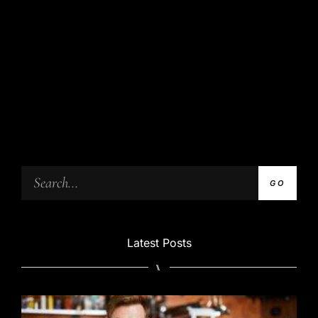
GO
Latest Posts
⑊
T